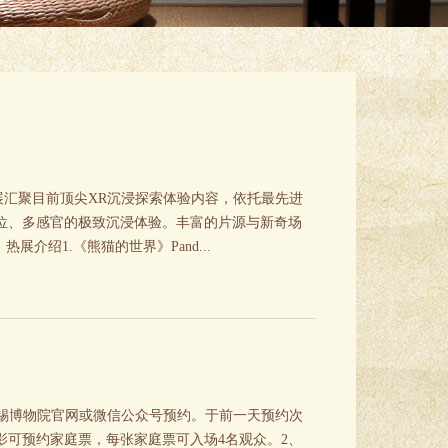
展汇聚目前顶尖XR沉浸探索体验内容，依托最先进
位、多感官的极致沉浸体验。丰富的片源与新奇场
介绍1.《熊猫的世界》Pand...
无锡博物院官网或微信公众号预约。于前一天预约次
影可预约家庭票，每张家庭票可入场4名观众。2、