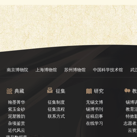
南京博物院
上海博物馆
苏州博物馆
中国科学技术馆
武
典藏
征集
研究
教
翰墨菁华
征集制度
无锡文博
锡博
紫玉金砂
征集流程
锡博书刊
教育
泥塑雅韵
联系方式
征稿启事
特效
杂项鉴赏
在线学习
志愿者
近代风云
云资