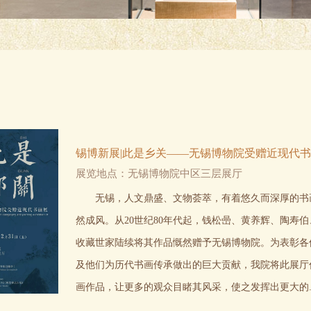
锡博新展|此是乡关——无锡博物院受赠近现代
展览地点：无锡博物院中区三层展厅
无锡，人文鼎盛、文物荟萃，有着悠久而深厚的书
然成风。从20世纪80年代起，钱松喦、黄养辉、陶寿
收藏世家陆续将其作品慨然赠予无锡博物院。为表彰各
及他们为历代书画传承做出的巨大贡献，我院将此展厅
画作品，让更多的观众目睹其风采，使之发挥出更大的..