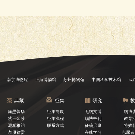
南京博物院
上海博物馆
苏州博物馆
中国科学技术馆
武
典藏
征集
研究
教
翰墨菁华
征集制度
无锡文博
锡博
紫玉金砂
征集流程
锡博书刊
教育
泥塑雅韵
联系方式
征稿启事
特效
杂项鉴赏
在线学习
志愿者