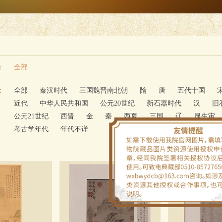
：
全部
：
全部
秦汉时代
三国魏晋南北朝
隋
唐
五代十国
近代
中华人民共和国
公元20世纪
新石器时代
汉
旧
公元21世纪
西晋
金
秦
西夏
三国
辽
显生宙
考古学年代
年代不详