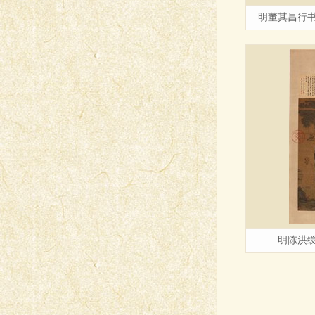
明董其昌行
明陈洪