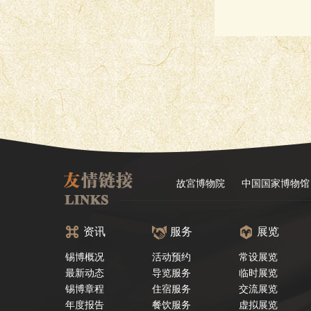
故宮博物院
中国国家博物馆
资讯
服务
展览
锡博概况
活动预约
常设展览
最新动态
导览服务
临时展览
锡博章程
住宿服务
交流展览
年度报告
餐饮服务
虚拟展览