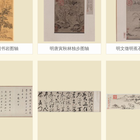
积书岩图轴
明唐寅秋林独步图轴
明文徵明蕉