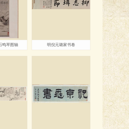
石鸣琴图轴
明倪元璐家书卷