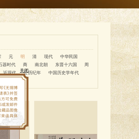
宋
元
明
清
现代
中华民国
石器时代
商
南北朝
东晋十六国
周
近现代
公历纪年
中国历史学年代
关闭