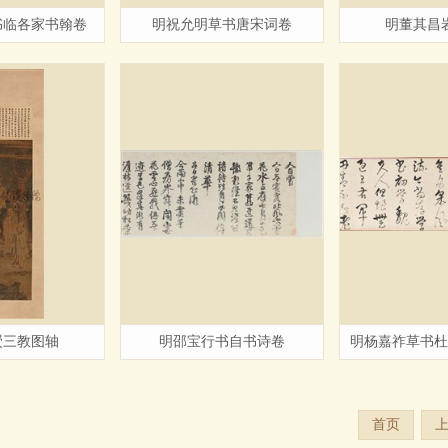
书临各家书翰卷
明祝允明草书唐宋词卷
明董其昌
绶三教图轴
明邵宝行书自书诗卷
明杨嘉祚草书杜
首页