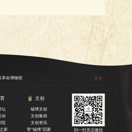
汉革命博物馆
更多+
育
文创
讲坛
锡博文创
活动
文创集锦
影院
文创资讯
之家
带“锡博”回家
扫一扫关注微信