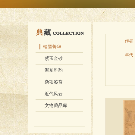
藏
作者
翰墨菁华
年代
紫玉金砂
泥塑雅韵
杂项鉴赏
近代风云
文物藏品库