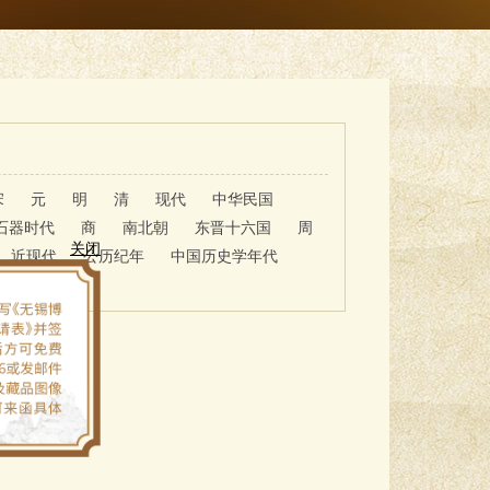
宋
元
明
清
现代
中华民国
石器时代
商
南北朝
东晋十六国
周
近现代
公历纪年
中国历史学年代
关闭