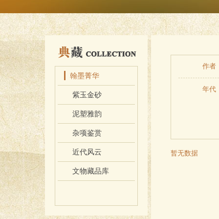
藏
作者
翰墨菁华
年代
紫玉金砂
泥塑雅韵
杂项鉴赏
近代风云
暂无数据
文物藏品库