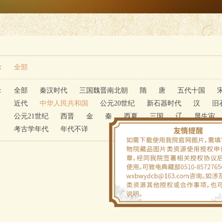
：
全部
：
全部
秦汉时代
三国魏晋南北朝
隋
唐
五代十国
近代
中华人民共和国
公元20世纪
新石器时代
汉
旧
公元21世纪
西晋
金
秦
西夏
三国
辽
显生宙
考古学年代
年代不详