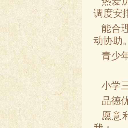
热爱
调度安
能合
动协助
青少
小学
品德
愿意