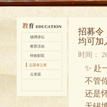
招募令
锡博讲坛
均可加
教育活动
时间：
2
特效影院
志愿者之家
✨ 
云资源
不管
还是
无锡