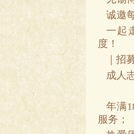
诚邀
一起
度！
｜招
成人
年满
服务；