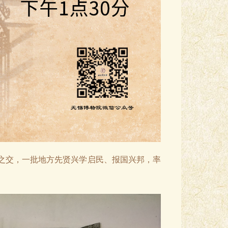
之交，一批地方先贤兴学启民、报国兴邦，率