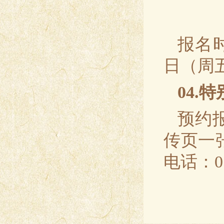
报名时
日（周五
04.
预约
传页一
电话：05