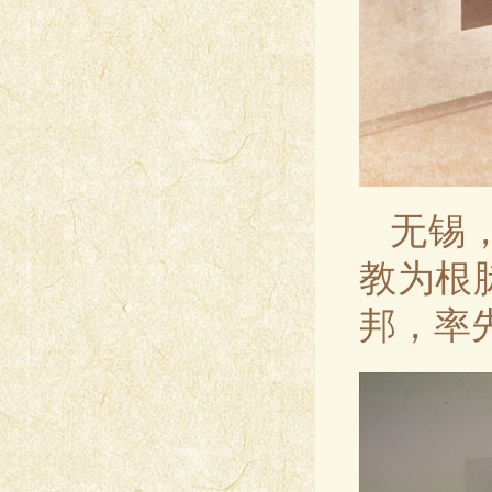
无锡
教为根
邦，率