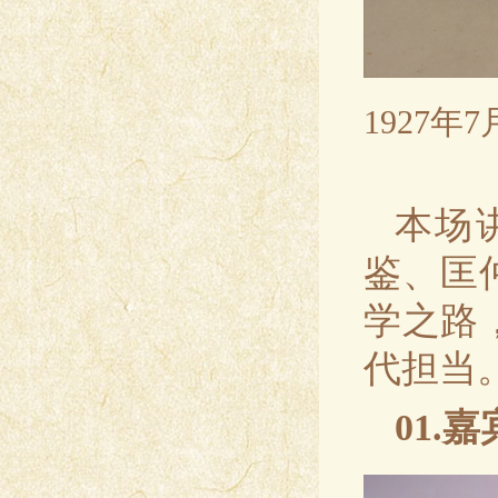
1927
本场
鉴、匡
学之路
代担当
01.