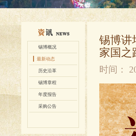
锡博讲
锡博概况
家国之
最新动态
时间：
2
历史沿革
锡博章程
年度报告
采购公告