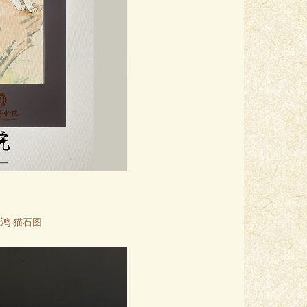
鸿 猫石图