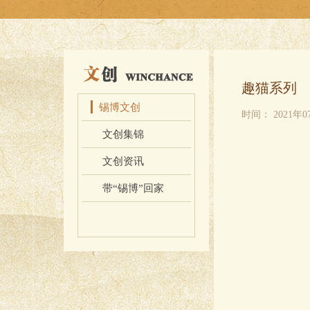
创
趣猫系列
锡博文创
时间：
2021年
文创集锦
文创资讯
带“锡博”回家