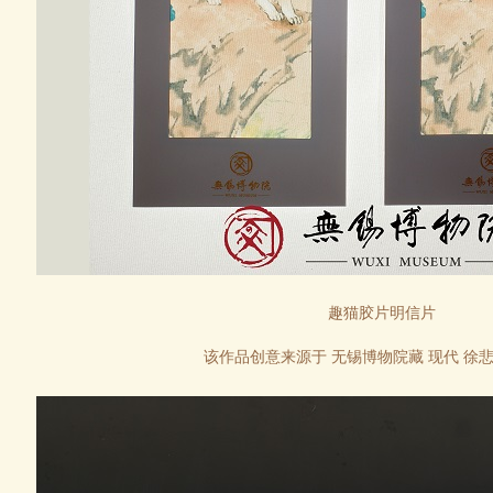
趣猫胶片明信片
该作品
创意来源于
无锡博物院藏 现代 徐悲