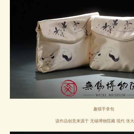
趣猫手拿包
该作品
创意来源于
无锡博物院藏 现代 张大