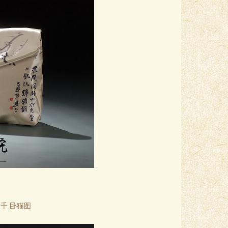
千 卧猫图