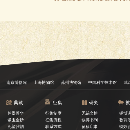
南京博物院
上海博物馆
苏州博物馆
中国科学技术馆
武
典藏
征集
研究
教
翰墨菁华
征集制度
无锡文博
锡博
紫玉金砂
征集流程
锡博书刊
教育
泥塑雅韵
联系方式
征稿启事
特效