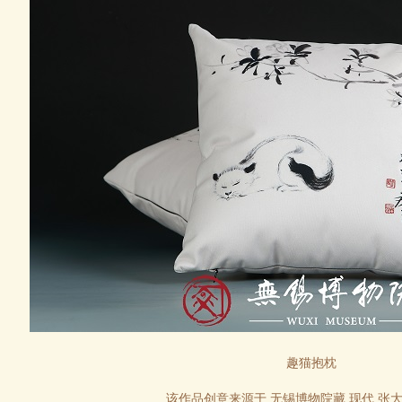
趣猫抱枕
该作品
创意来源于
无锡博物院藏 现代 张大