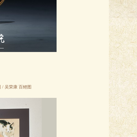
 /
吴荣康 百鲤图