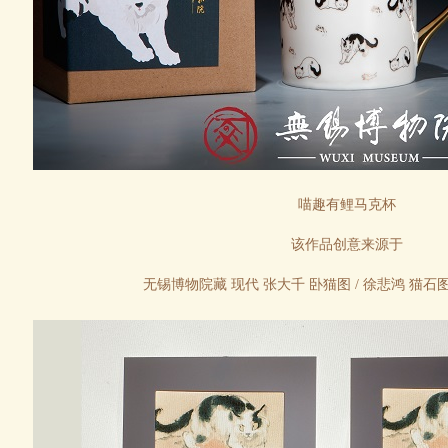
喵趣有鲤马克杯
该作品创意来源于
无锡博物院藏 现代 张大千 卧猫图
/ 徐悲鸿 猫石图