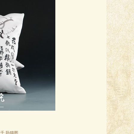
千 卧猫图