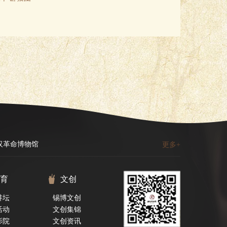
汉革命博物馆
更多+
育
文创
讲坛
锡博文创
活动
文创集锦
影院
文创资讯