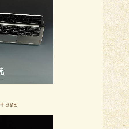
千 卧猫图