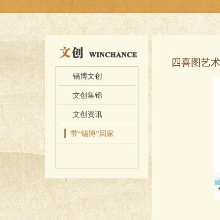
创
四喜图艺
锡博文创
文创集锦
文创资讯
带“锡博”回家