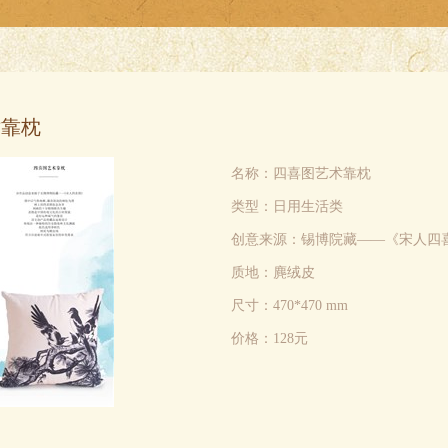
术靠枕
名称：四喜图艺术靠枕
类型：日用生活类
创意来源：锡博院藏——《宋人四
质地：麂绒皮
尺寸：470*470 mm
价格：128元