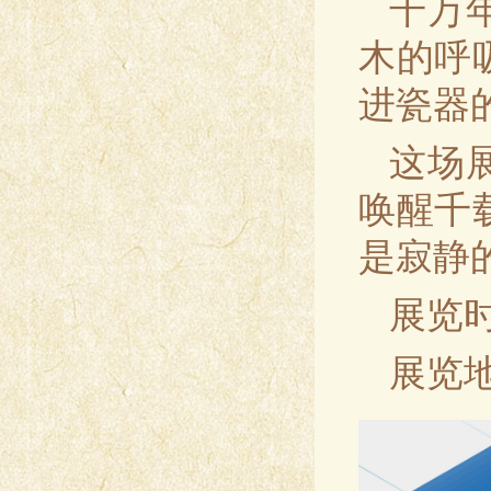
千万
木的呼
进瓷器
这场
唤醒千
是寂静
展览时
展览