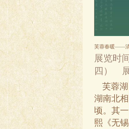
芙蓉春暖——清
展览时间：
四）
芙蓉湖
湖南北相
顷。其一
熙《无锡