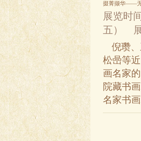
掇菁撷华——
展览时间：
五）
倪瓒、
松喦等近
画名家的
院藏书画
名家书画