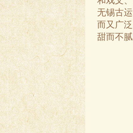
和戏文、
无锡古运
而又广泛
甜而不腻