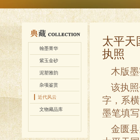
太平天
翰墨菁华
执照
紫玉金砂
木版墨
泥塑雅韵
该执照
杂项鉴赏
近代风云
字，系横
文物藏品库
墨笔填写
金匮县