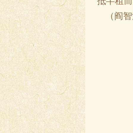
抵半租而
（阎智