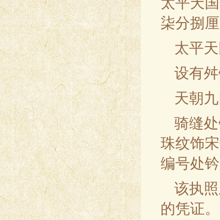
太平天国
柒分捌厘
太平天
设有舛
天朝九
骑缝处
珠纹饰宋
编号处钤
该执照
的凭证。