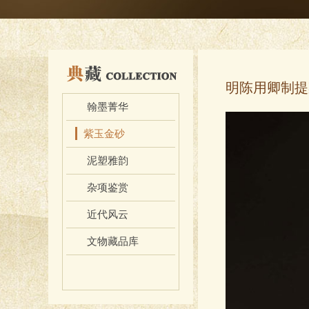
明陈用卿制提
翰墨菁华
紫玉金砂
泥塑雅韵
杂项鉴赏
近代风云
文物藏品库