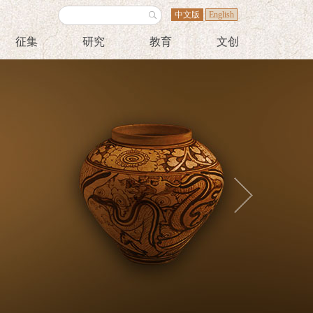
中文版
English
征集
研究
教育
文创