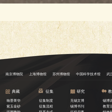
南京博物院
上海博物馆
苏州博物馆
中国科学技术馆
武
典藏
征集
研究
教
翰墨菁华
征集制度
无锡文博
锡博
紫玉金砂
征集流程
锡博书刊
教育