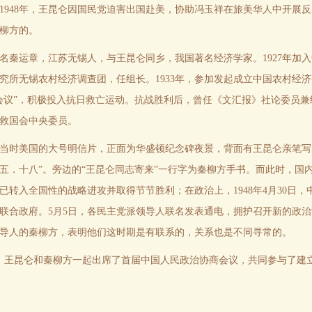
1948年，王昆仑因国民党迫害出国赴美，协助冯玉祥在旅美华人中开展
柳方的。
名秦运章，江苏无锡人，与王昆仑同乡，我国著名经济学家。1927年加入
究所无锡农村经济调查团，任组长。1933年，参加发起成立中国农村经济
会议”，积极投入抗日救亡运动。抗战胜利后，曾任《文汇报》社论委员兼经
救国会中央委员。
当时美国的大号明信片，正面为华盛顿纪念碑夜景，背面有王昆仑亲笔写
五．十八”。旁边的“王昆仑同志寄来”一行字为秦柳方手书。而此时，国
已转入全国性的战略进攻并取得节节胜利；在政治上，1948年4月30日
联合政府。5月5日，各民主党派领导人联名发表通电，拥护召开新的政
导人的秦柳方，表明他们这时期是有联系的，关系也是不同寻常的。
9月，王昆仑和秦柳方一起出席了首届中国人民政治协商会议，共同参与了建