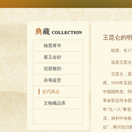
藏
王昆仑的
翰墨菁华
纸质。长1
紫玉金砂
这是王昆仑
泥塑雅韵
王昆仑，原
杂项鉴赏
席。1919年
近代风云
中国国民党。同
革命军总司令部
文物藏品库
年“九一八”事
员，候补中央执
议”，商讨抗日