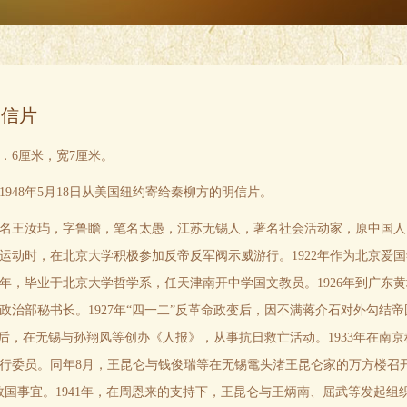
明信片
7．6厘米，宽7厘米。
1948年5月18日从美国纽约寄给秦柳方的明信片。
名王汝玙，字鲁瞻，笔名太愚，江苏无锡人，著名社会活动家，原中国人
五四运动时，在北京大学积极参加反帝反军阀示威游行。1922年作为北京
年，毕业于北京大学哲学系，任天津南开中学国文教员。1926年到广东
政治部秘书长。1927年“四一二”反革命政变后，因不满蒋介石对外勾结帝
变后，在无锡与孙翔风等创办《人报》，从事抗日救亡活动。1933年在南京
行委员。同年8月，王昆仑与钱俊瑞等在无锡鼋头渚王昆仑家的万方楼召
救国事宜。1941年，在周恩来的支持下，王昆仑与王炳南、屈武等发起