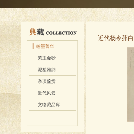
近代杨令茀白
翰墨菁华
紫玉金砂
泥塑雅韵
杂项鉴赏
近代风云
文物藏品库