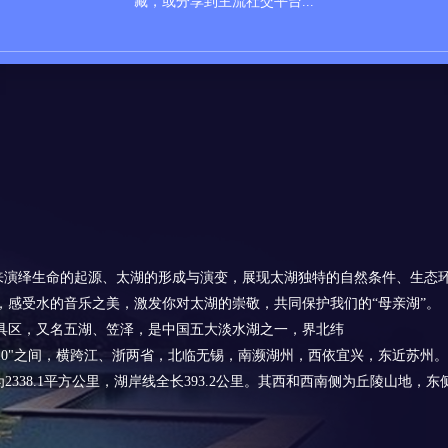
藏，或分享到主流社交平台...
示来演绎生命的起源、太湖的形成与演变，展现太湖独特的自然条件、生态
，感受水的音乐之美，激发你对太湖的崇敬，共同保护我们的“母亲湖”。
具区，又名五湖、笠泽，是中国五大淡水湖之一，界北纬
'32"~120°36'10"之间，横跨江、浙两省，北临无锡，南濒湖州，西依宜兴，东近苏州。
为2338.1平方公里，湖岸线全长393.2公里。其西和西南侧为丘陵山地，东