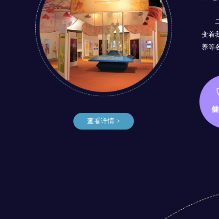
变着
养等
查看详情 >