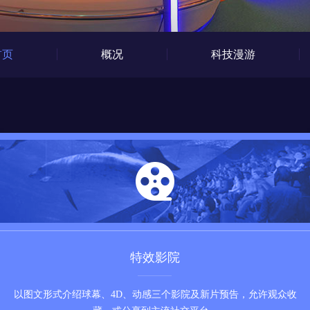
首页
概况
科技漫游
特效影院
以图文形式介绍球幕、4D、动感三个影院及新片预告，允许观众收