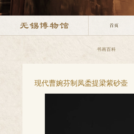
书画百科
现代曹婉芬制凤盉提梁紫砂壶