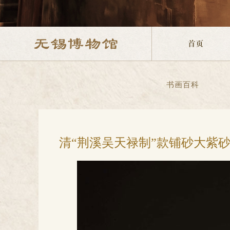
书画百科
清“荆溪吴天禄制”款铺砂大紫