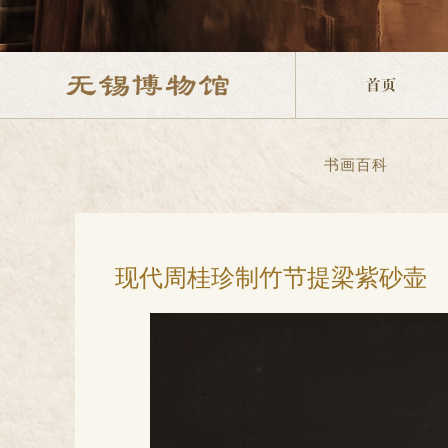
书画百科
现代周桂珍制竹节提梁紫砂壶