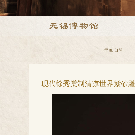
书画百科
现代徐秀棠制清凉世界紫砂