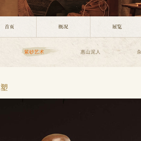
紫砂艺术
惠山泥人
雕塑