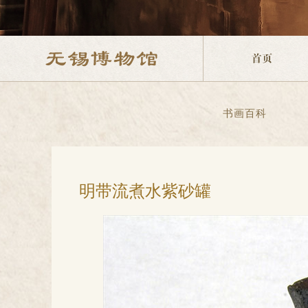
书画百科
明带流煮水紫砂罐